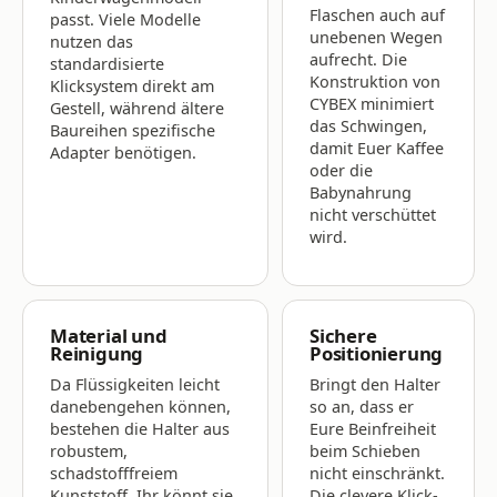
Flaschen auch auf
passt. Viele Modelle
unebenen Wegen
nutzen das
aufrecht. Die
standardisierte
Konstruktion von
Klicksystem direkt am
CYBEX minimiert
Gestell, während ältere
das Schwingen,
Baureihen spezifische
damit Euer Kaffee
Adapter benötigen.
oder die
Babynahrung
nicht verschüttet
wird.
Material und
Sichere
Reinigung
Positionierung
Da Flüssigkeiten leicht
Bringt den Halter
danebengehen können,
so an, dass er
bestehen die Halter aus
Eure Beinfreiheit
robustem,
beim Schieben
schadstofffreiem
nicht einschränkt.
Kunststoff. Ihr könnt sie
Die clevere Klick-