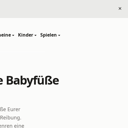
×
heine
Kinder
Spielen
e Babyfüße
üße Eurer
 Reibung.
enren eine