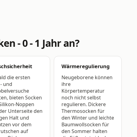
n - 0 - 1 Jahr an?
schsicherheit
Wärmeregulierung
ld die ersten
Neugeborene können
- und
ihre
bbelversuche
Körpertemperatur
ten, bieten Socken
noch nicht selbst
Silikon-Noppen
regulieren. Dickere
der Unterseite den
Thermosocken für
gen Halt und
den Winter und leichte
ützen vor dem
Baumwollsocken für
rutschen auf
den Sommer halten