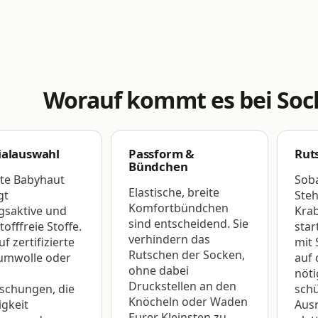
Worauf kommt es bei Socke
ialauswahl
Passform &
Rut
Bündchen
rte Babyhaut
Soba
Elastische, breite
gt
Steh
Komfortbündchen
saktive und
Kra
sind entscheidend. Sie
offfreie Stoffe.
star
verhindern das
uf zertifizierte
mit 
Rutschen der Socken,
umwolle oder
auf 
ohne dabei
nöti
Druckstellen an den
schungen, die
sch
Knöcheln oder Waden
igkeit
Aus
Eurer Kleinsten zu