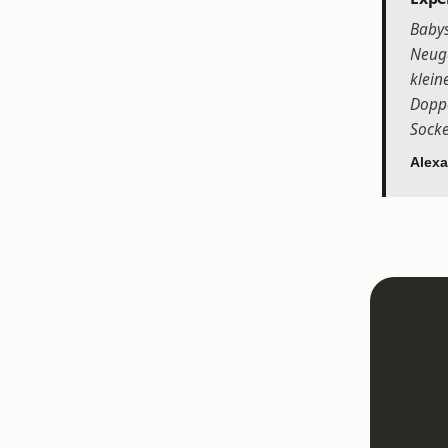
Babys
Neuge
klein
Doppe
Socke
Alexa