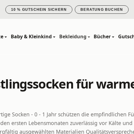
10 % GUTSCHEIN SICHERN
BERATUNG BUCHEN
ze
Baby & Kleinkind
Bekleidung
Bücher
Gutsc
stlingssocken für warm
ige Socken - 0 - 1 Jahr schützen die empfindlichen F
 den ersten Lebensmonaten zuverlässig vor Kälte und
rgfältig ausgewählten Materialien Qualitätsversprech