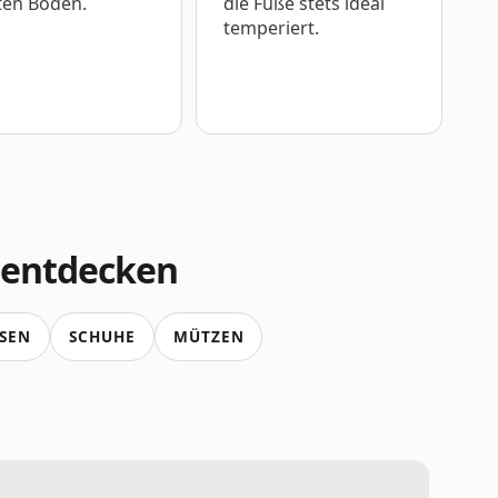
ten Böden.
die Füße stets ideal
temperiert.
 entdecken
SEN
SCHUHE
MÜTZEN