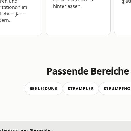
eren und
glat
hinterlassen.
ritationen im
 Lebensjahr
dern.
Passende Bereiche
BEKLEIDUNG
STRAMPLER
STRUMPFHO
rtentipp von Alexander